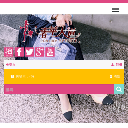
登入
註冊
購物車：(
0
)
清空