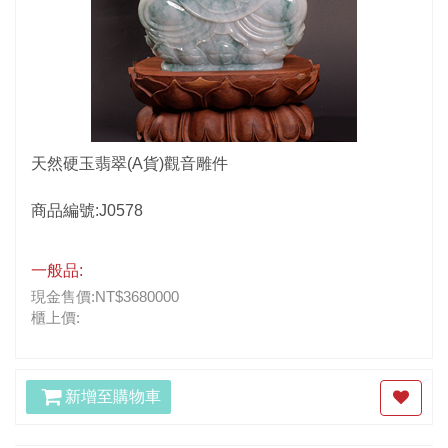
天然硬玉翡翠(A貨)觀音雕件
商品編號:J0578
一般品:
現金售價:NT$3680000
櫃上價:
新增至購物車