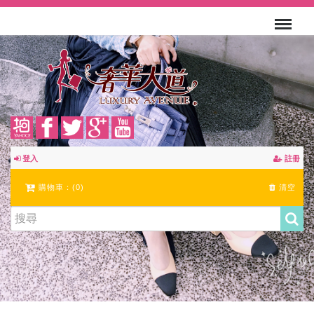
登入
註冊
購物車：(
0
)
清空