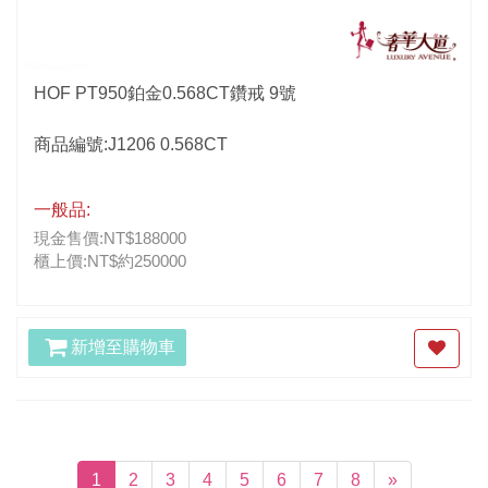
HOF PT950鉑金0.568CT鑽戒 9號
商品編號:J1206 0.568CT
一般品:
現金售價:NT$188000
櫃上價:NT$約250000
新增至購物車
(current)
1
2
3
4
5
6
7
8
»