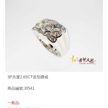
3P共重2.65CT造型鑽戒
商品編號:J0541
一般品: