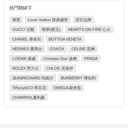
熱門關鍵字
珠寶
Louis Vuitton 路易威登
其它品牌
GUCCI 古馳
翡翠(硬玉)
HEARTS ON FIRE 心火
CHANEL 香奈兒
BOTTGA VENETA
HERMES 愛馬仕
COACH
CELINE 思琳
LOEWE 羅威
Christian Dior 迪奧
PRADA
ROLEX 勞力士
CHLOE 克洛伊
JEANRICHARD 尚維沙
BURBERRY 博伯利
Tiffany&CO 蒂芬尼
OMEGA 歐米茄
CHARRIOL夏利豪