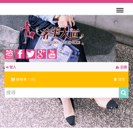
登入
註冊
購物車：(
0
)
清空