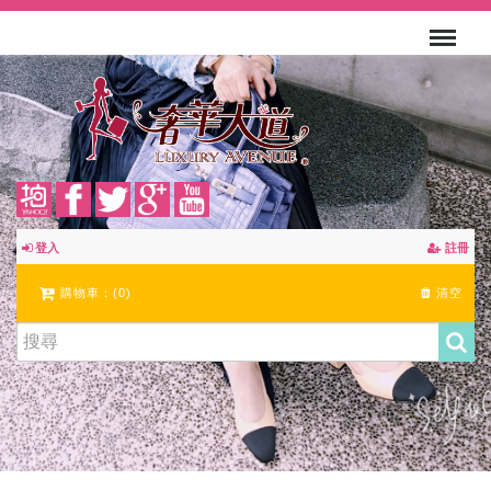
登入
註冊
購物車：(
0
)
清空