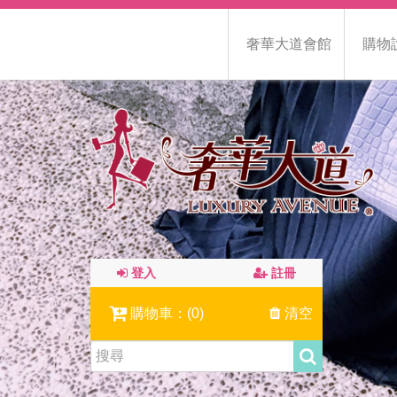
奢華大道會館
購物
登入
註冊
購物車：(
0
)
清空