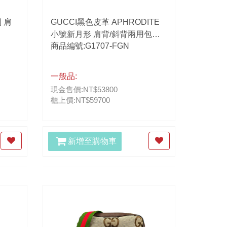
列 肩
GUCCI黑色皮革 APHRODITE
小號新月形 肩背/斜背兩用包
商品編號:G1707-FGN
731817
一般品:
現金售價:NT$53800
櫃上價:NT$59700
新增至購物車