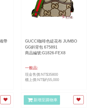
綠織帶
GUCCI咖啡色緹花布 JUMBO
GG斜背包 675891
商品編號:G1826-FEX8
一般品:
現金售價:NT$35800
櫃上價:NT$約55,000
新增至購物車