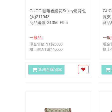
GUCCI咖啡色緹花Sukey肩背包
GU
(大)211943
長夾 
商品編號:G1356-F9.5
商品編
一般品:
一般
現金售價:NT$29800
現金售
櫃上價:NT$約40000
櫃上價
新增至購物車