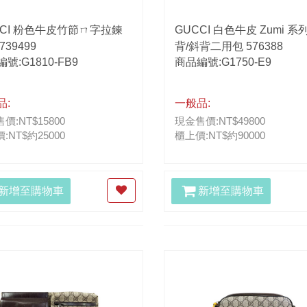
CCI 粉色牛皮竹節ㄇ字拉鍊
GUCCI 白色牛皮 Zumi 系
739499
背/斜背二用包 576388
號:G1810-FB9
商品編號:G1750-E9
品:
一般品:
價:NT$15800
現金售價:NT$49800
:NT$約25000
櫃上價:NT$約90000
新增至購物車
新增至購物車