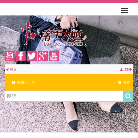
登入
註冊
購物車：(
0
)
清空