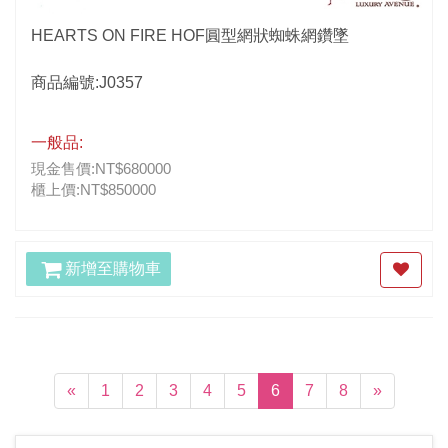
HEARTS ON FIRE HOF圓型網狀蜘蛛網鑽墜
商品編號:J0357
一般品:
現金售價:NT$680000
櫃上價:NT$850000
新增至購物車
(current)
«
1
2
3
4
5
6
7
8
»