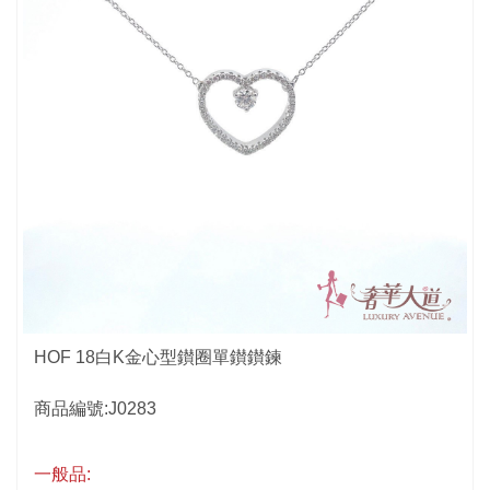
HOF 18白K金心型鑚圈單鑚鑚鍊
商品編號:J0283
一般品: