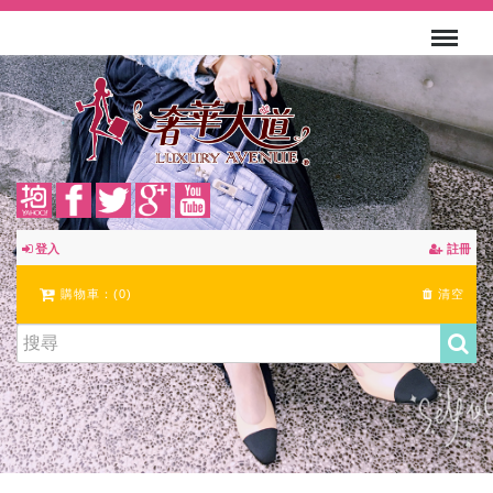
登入
註冊
購物車：(
0
)
清空