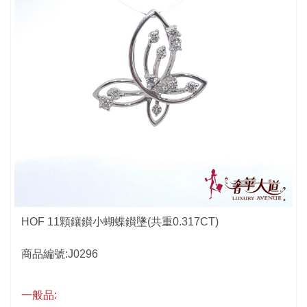
HOF 11顆鑲鑚小蝴蝶鑚墬(共重0.317CT)
商品編號:J0296
一般品: