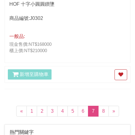
HOF 十字小圓圓鑚墬
商品編號:J0302
一般品:
現金售價:NT$168000
櫃上價:NT$210000
新增至購物車
(current)
«
1
2
3
4
5
6
7
8
»
熱門關鍵字