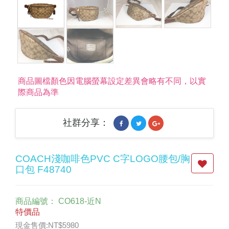
商品圖檔顏色因電腦螢幕設定差異會略有不同，以實
際商品為準
社群分享：
COACH淺咖啡色PVC C字LOGO腰包/胸
口包 F48740
商品編號：
CO618-近N
特價品
現金售價:NT$5980