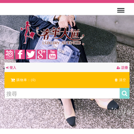
登入
註冊
購物車：(
0
)
清空