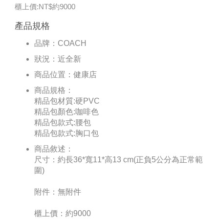
櫃上價:NT$約9000
產品規格
品牌：
COACH
狀況：
近全新
商品位置：
健康店
商品規格：
精品包材質:硬PVC
精品包顏色:咖啡色
精品包款式:腰包
精品包款式:胸口包
商品敘述：
尺寸：約長36*寬11*高13 cm(正負5公分為正常範
圍)
附件：無附件
櫃上價：約9000