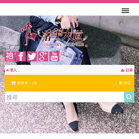
登入
註冊
購物車：(
0
)
清空