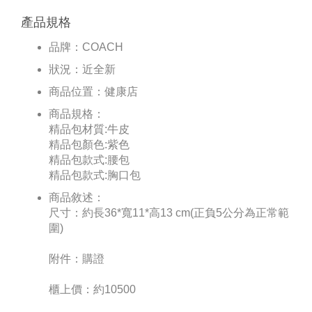
產品規格
品牌：
COACH
狀況：
近全新
商品位置：
健康店
商品規格：
精品包材質:牛皮
精品包顏色:紫色
精品包款式:腰包
精品包款式:胸口包
商品敘述：
尺寸：約長36*寬11*高13 cm(正負5公分為正常範
圍)
附件：購證
櫃上價：約10500