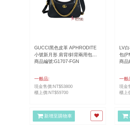
GUCCI黑色皮革 APHRODITE
LV白
小號新月形 肩背/斜背兩用包
包(P
商品編號:G1707-FGN
商品編
731817
一般品:
一般
現金售價:NT$53800
現金售
櫃上價:NT$59700
櫃上價
新增至購物車