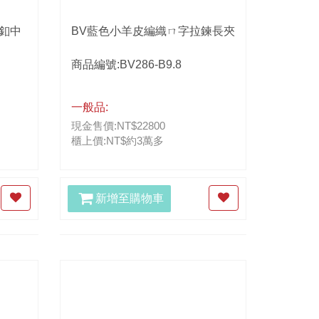
金釦中
BV藍色小羊皮編織ㄇ字拉鍊長夾
商品編號:BV286-B9.8
一般品:
現金售價:NT$22800
櫃上價:NT$約3萬多
新增至購物車