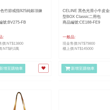
金色竹節戒指925純銀項鍊
CELINE 黑色光滑小牛皮
型BOX Classic二用包
號:BV275-FB
商品編號:CE188-FE9
品:
一般品:
價:NT$13800
現金售價:NT$79800
:NT$約3萬
櫃上價:NT$145000
新增至購物車
新增至購物車