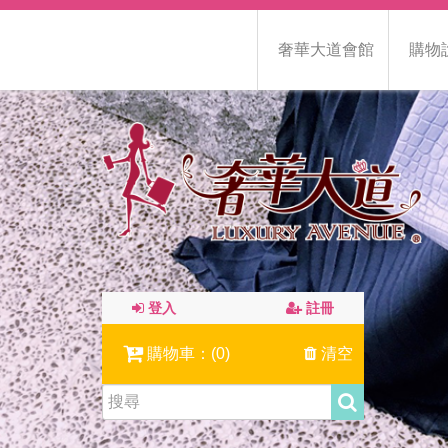
奢華大道會館
購物
登入
註冊
購物車：(
0
)
清空