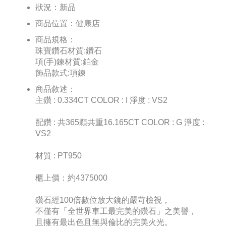
狀況：
新品
商品位置：
健康店
商品規格：
珠寶鑽石材質:鑽石
項(手)鍊材質:鉑金
飾品款式:項鍊
商品敘述：
主鑽 : 0.334CT COLOR : I 淨度 : VS2
配鑽 : 共365顆共重16.165CT COLOR : G 淨度 :
VS2
材質 : PT950
櫃上價：約4375000
鑽石經100倍數位放大鏡的嚴苛檢視，
不僅有「全世界車工最完美的鑽石」之美譽，
且擁有最出色且無與倫比的完美火光。