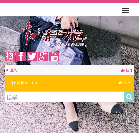
登入
註冊
購物車：(
0
)
清空