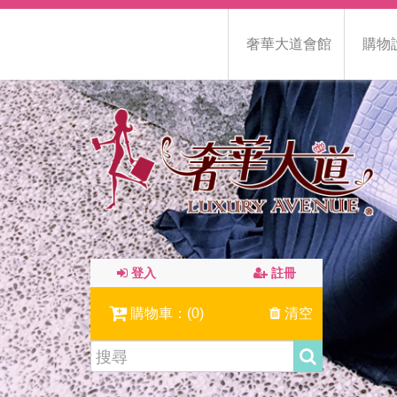
奢華大道會館
購物
登入
註冊
購物車：(
0
)
清空