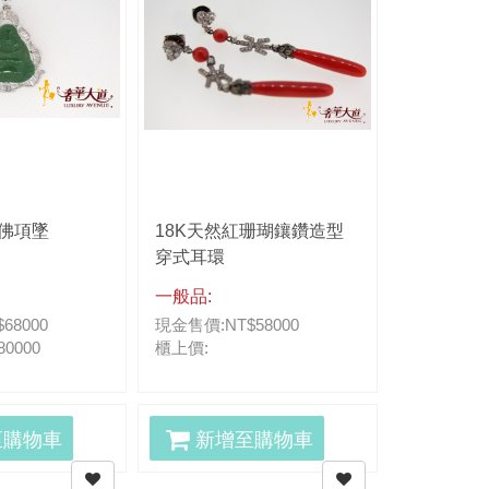
勒佛項墜
18K天然紅珊瑚鑲鑽造型
HOF 半心
穿式耳環
重0.50CT)
一般品:
一般品:
68000
現金售價:NT$58000
現金售價:NT
0000
櫃上價:
櫃上價:NT$
至購物車
新增至購物車
新增