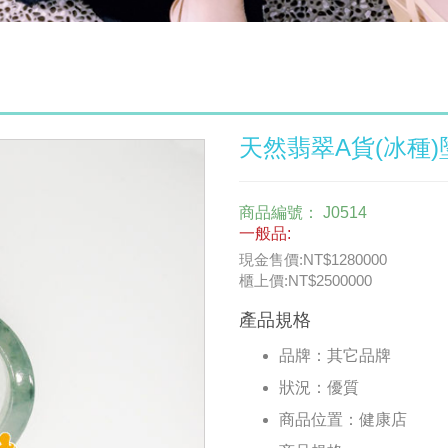
天然翡翠A貨(冰種)
商品編號：
J0514
一般品:
現金售價:NT$1280000
櫃上價:NT$2500000
產品規格
品牌：
其它品牌
狀況：
優質
商品位置：
健康店