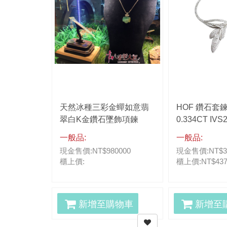
1ct
天然冰種三彩金蟬如意翡
HOF 鑽石套鍊
翠白K金鑽石墜飾項鍊
0.334CT IV
顆共重16.165
一般品:
一般品:
99999
現金售價:NT$980000
現金售價:NT$35
櫃上價:
櫃上價:NT$437
物車
新增至購物車
新增至