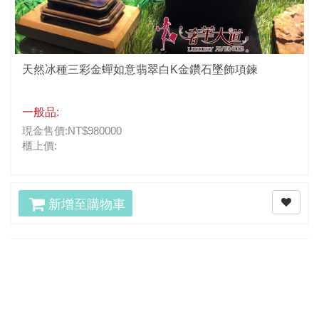
天然冰種三彩金蟬如意翡翠白K金鑽石墜飾項鍊
一般品:
現金售價:NT$980000
櫃上價:
新增至購物車