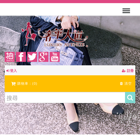
登入
註冊
購物車：(
0
)
清空