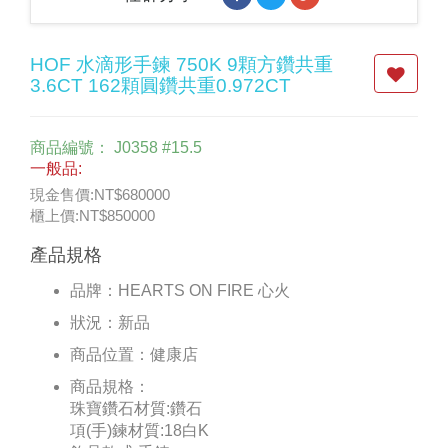
HOF 水滴形手鍊 750K 9顆方鑽共重
3.6CT 162顆圓鑽共重0.972CT
商品編號：
J0358 #15.5
一般品:
現金售價:NT$680000
櫃上價:NT$850000
產品規格
品牌：
HEARTS ON FIRE 心火
狀況：
新品
商品位置：
健康店
商品規格：
珠寶鑽石材質:鑽石
項(手)鍊材質:18白K