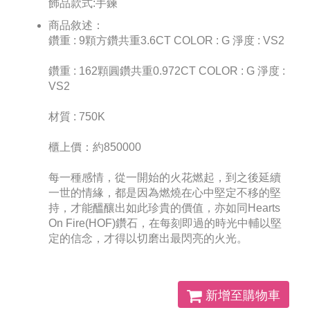
飾品款式:手鍊
商品敘述：
鑽重 : 9顆方鑽共重3.6CT COLOR : G 淨度 : VS2
鑽重 : 162顆圓鑽共重0.972CT COLOR : G 淨度 :
VS2
材質 : 750K
櫃上價：約850000
每一種感情，從一開始的火花燃起，到之後延續
一世的情緣，都是因為燃燒在心中堅定不移的堅
持，才能醞釀出如此珍貴的價值，亦如同Hearts
On Fire(HOF)鑽石，在每刻即過的時光中輔以堅
定的信念，才得以切磨出最閃亮的火光。
新增至購物車