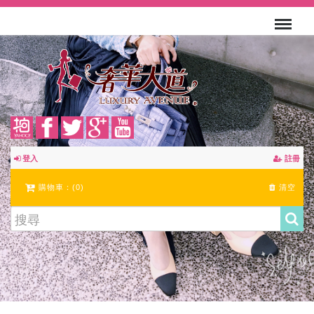
登入
註冊
購物車：(
0
)
清空