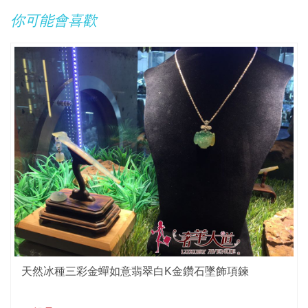
你可能會喜歡
天然冰種三彩金蟬如意翡翠白K金鑽石墜飾項鍊